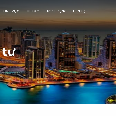
LĨNH VỰC
TIN TỨC
TUYỂN DỤNG
LIÊN HỆ
 tư