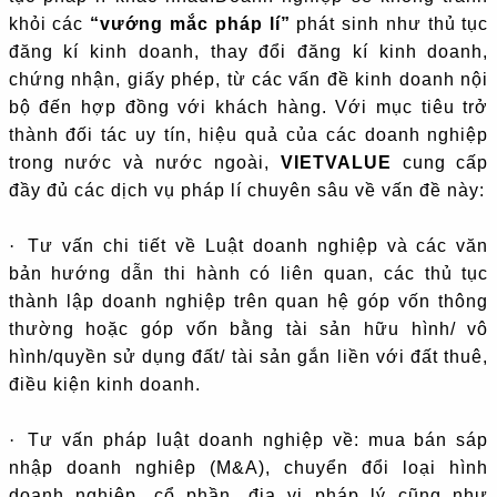
khỏi các
“vướng mắc pháp lí”
phát sinh như thủ tục
đăng kí kinh doanh, thay đổi đăng kí kinh doanh,
chứng nhận, giấy phép, từ các vấn đề kinh doanh nội
bộ đến hợp đồng với khách hàng. Với mục tiêu trở
thành đối tác uy tín, hiệu quả của các doanh nghiệp
trong nước và nước ngoài,
VIETVALUE
cung cấp
đầy đủ các dịch vụ pháp lí chuyên sâu về vấn đề này:
·
Tư vấn chi tiết về Luật doanh nghiệp và các văn
bản hướng dẫn thi hành có liên quan, các thủ tục
thành lập doanh nghiệp trên quan hệ góp vốn thông
thường hoặc góp vốn bằng tài sản hữu hình/ vô
hình/quyền sử dụng đất/ tài sản gắn liền với đất thuê,
điều kiện kinh doanh.
·
Tư vấn pháp luật doanh nghiệp về: mua bán sáp
nhập doanh nghiêp (M&A), chuyển đổi loại hình
doanh nghiệp, cổ phần, địa vị pháp lý cũng như