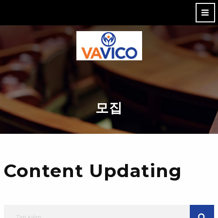
M
모집
Content Updating
Tìm kiếm
TÌM K