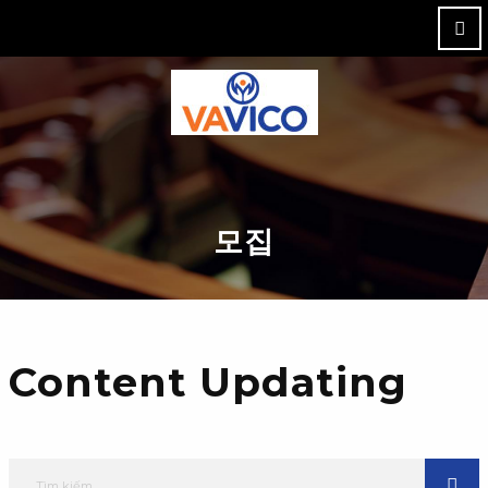
M
모집
Content Updating
Tìm kiếm
TÌM 